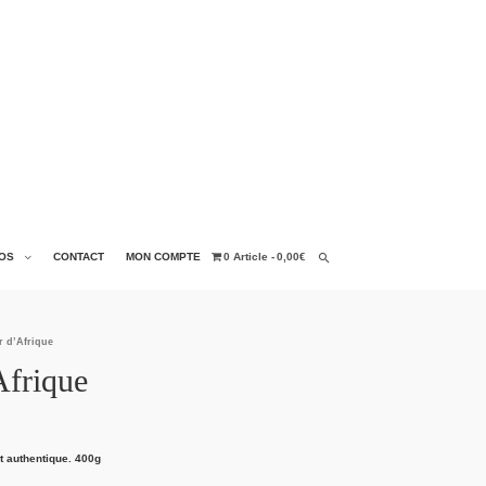
OS
CONTACT
MON COMPTE
0 Article
0,00€
r d’Afrique
Afrique
t authentique. 400g