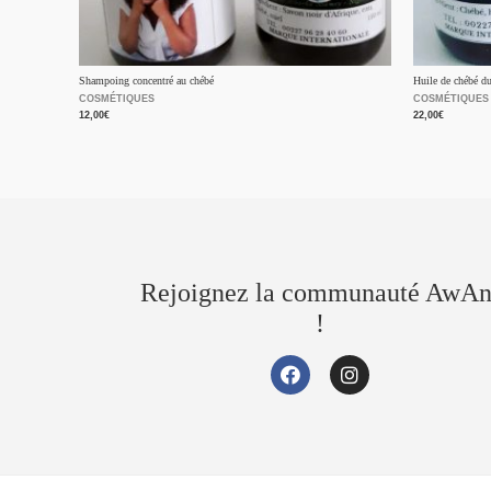
Shampoing concentré au chébé
Huile de chébé d
COSMÉTIQUES
COSMÉTIQUES
12,00
€
22,00
€
Rejoignez la communauté AwAn
!