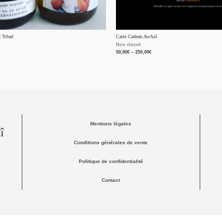
u Tchad
Carte Cadeau AwAnî
Non classé
50,00
€
–
250,00
€
Mentions légales
î
Conditions générales de vente
Politique de confidentialité
Contact