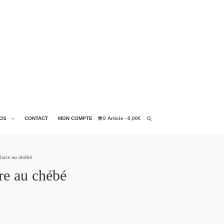
OS
CONTACT
MON COMPTE
0 Article
0,00€
laire au chébé
re au chébé