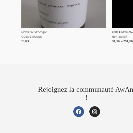
Savon noir d’Afrique
Carte Cadeau Aw
COSMÉTIQUES
Non classé
15,00
€
50,00
€
–
250,00
Rejoignez la communauté AwAn
!