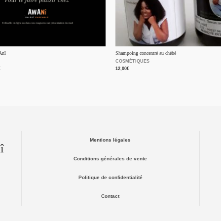
Anî
Shampoing concentré au chébé
COSMÉTIQUES
€
12,00
€
Mentions légales
î
Conditions générales de vente
Politique de confidentialité
Contact