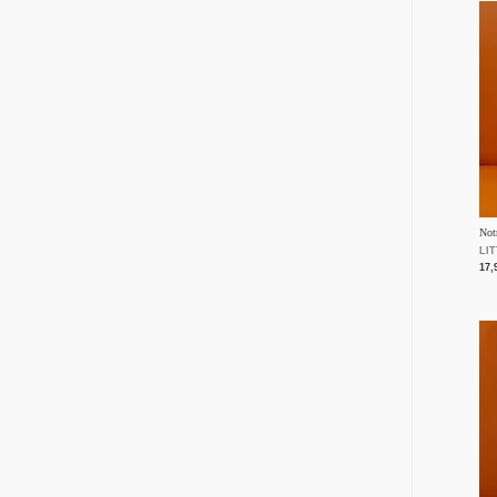
Not
LI
17,