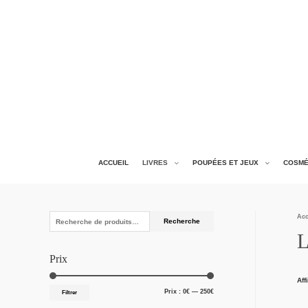
ACCUEIL
LIVRES
POUPÉES ET JEUX
COSMÉ
Acc
Recherche
Prix
Aff
Prix :
0€
—
250€
Filtrer