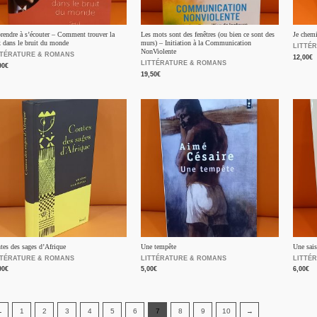
rendre à s’écouter – Comment trouver la
Les mots sont des fenêtres (ou bien ce sont des
Je chemi
x dans le bruit du monde
murs) – Initiation à la Communication
LITTÉ
NonViolente
TTÉRATURE & ROMANS
12,00
€
LITTÉRATURE & ROMANS
90
€
19,50
€
tes des sages d’Afrique
Une tempête
Une sai
TTÉRATURE & ROMANS
LITTÉRATURE & ROMANS
LITTÉ
90
€
5,00
€
6,00
€
←
1
2
3
4
5
6
7
8
9
10
→