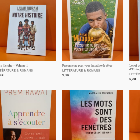
re histoire – Volume 1
Personne ne peut vous interdire de rêver
Le roi qu
d’Ethiop
TTÉRATURE & ROMANS
LITTÉRATURE & ROMANS
LITTÉ
95
€
9,90
€
6,20
€