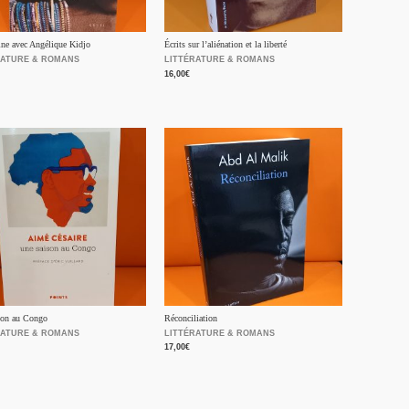
ne avec Angélique Kidjo
Écrits sur l’aliénation et la liberté
RATURE & ROMANS
LITTÉRATURE & ROMANS
16,00
€
son au Congo
Réconciliation
RATURE & ROMANS
LITTÉRATURE & ROMANS
17,00
€