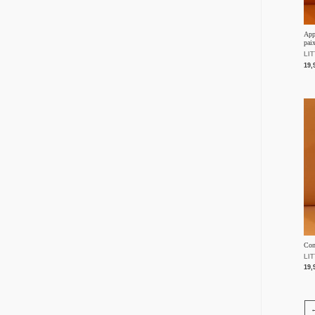
App
pai
LI
19,
Con
LI
19,