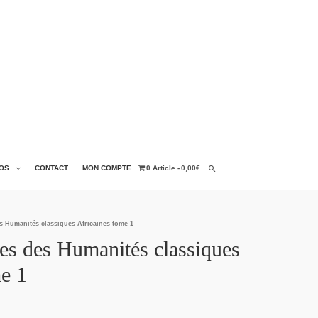
OS
CONTACT
MON COMPTE
0 Article
0,00€
s Humanités classiques Africaines tome 1
es des Humanités classiques
me 1