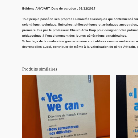
Editions ANYJART, Date de parution : 01/12/2017
Tout peuple possède ses propres Humanités Classiques qui contribuent à forge
scientifique, technique, littéraires, philosophiques et artistiques ancestrale
première fois par le professeur Cheikh Anta Diop pour désigner notre patrimoi
pédagogique à l’enseignement des jeunes générations panafricaines.
Si les legs de la civilisation gréco-romaine sont utilisés comme matrice en ma
devront elles aussi, contribuer de même à la valorisation du génie Africain, p
Produits similaires