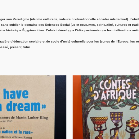
r son Paradigme (identité culturelle, valeurs civilisationnelle et cadre intellectuel). L’é
s, sans oublier le domaine des Sciences Social (us et coutumes, spiritualité, cultures et trad
ne historique Égypto-nubien. Celui-ci développa l’idée pertinente que les civilisations antiq
tière d’éducation scolaire et de socle d’unité culturelle pour les jeunes de l’Europe, les r
assé, présent, futur.