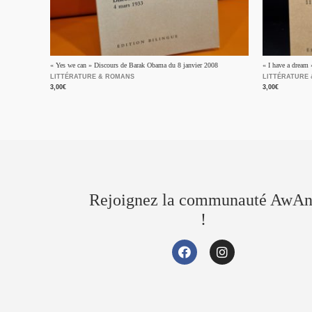
« Yes we can » Discours de Barak Obama du 8 janvier 2008
« I have a dream
LITTÉRATURE & ROMANS
LITTÉRATURE
3,00
€
3,00
€
Rejoignez la communauté AwAn
!