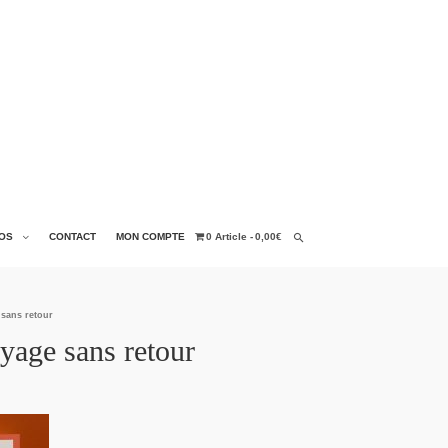
OS
CONTACT
MON COMPTE
0 Article
0,00€
 sans retour
yage sans retour