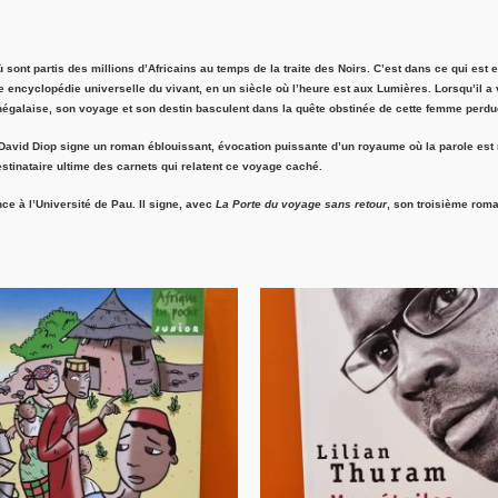
où sont partis des millions d’Africains au temps de la traite des Noirs. C’est dans ce qui 
une encyclopédie universelle du vivant, en un siècle où l’heure est aux Lumières. Lorsqu’il a 
négalaise, son voyage et son destin basculent dans la quête obstinée de cette femme perdue 
), David Diop signe un roman éblouissant, évocation puissante d’un royaume où la parole est
destinataire ultime des carnets qui relatent ce voyage caché.
ce à l’Université de Pau. Il signe, avec
La Porte du voyage sans retour
, son troisième rom