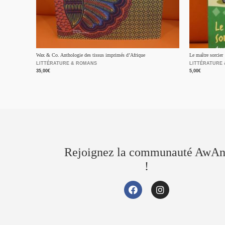
Wax & Co. Anthologie des tissus imprimés d’Afrique
Le maître sorcier
LITTÉRATURE & ROMANS
LITTÉRATURE
35,00
€
5,00
€
Rejoignez la communauté AwAn
!