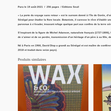
Paru le 19 août 2021 / 256 pages / Editions Seuil
« La porte du voyage sans retour » est le surnom donné à l’île de Gorée, d’
Sénégal pour étudier la flore locale. Botaniste, il caresse le rêve d’établir 
parvenue à s’évader, trouvant refuge quelque part aux confins de la terre sé
S’inspirant de la figure de Michel Adanson, naturaliste français (1727-1806
de s’aimer et de se perdre, transmission d’un héritage d’un père à sa fille, 
Né à Paris en 1966, David Diop a grandi au Sénégal et est maître de conféren
2018 et traduit dans seize pays).
Produits similaires