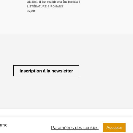
Ah Sissi, il faut souffrir pour être française !
LITTÉRATURE & ROMANS
16,00
€
Inscription à la newsletter
Powered by Awani store
omme
Paramètres des cookies
Accepter