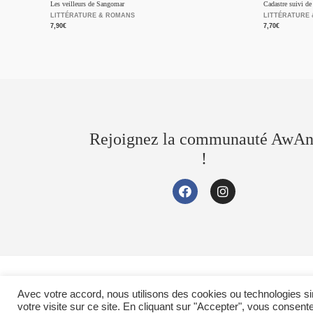
Les veilleurs de Sangomar
Cadastre suivi d
LITTÉRATURE & ROMANS
LITTÉRATURE
7,90
€
7,70
€
Rejoignez la communauté AwAn
!
Copyright © 2026 Awani store
Avec votre accord, nous utilisons des cookies ou technologies s
votre visite sur ce site. En cliquant sur "Accepter", vous consent