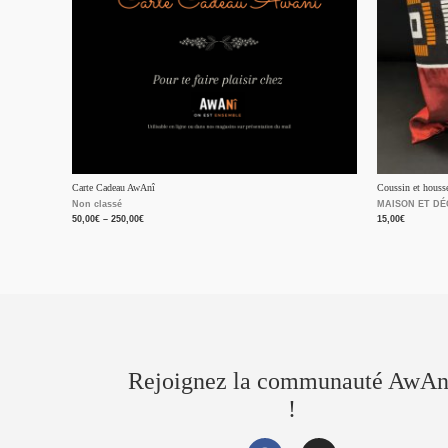
Carte Cadeau AwAnî
Coussin et housse
Non classé
MAISON ET D
50,00
€
–
250,00
€
15,00
€
Rejoignez la communauté AwAn
!