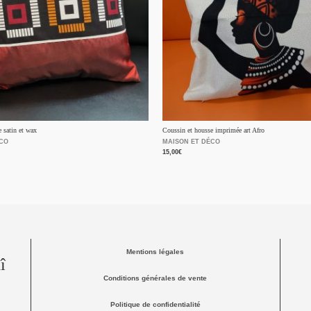
 satin et wax
Coussin et housse imprimée art Afro
ÉCO
MAISON ET DÉCO
15,00
€
Mentions légales
î
Conditions générales de vente
Politique de confidentialité