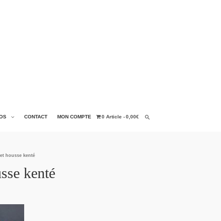
OS
CONTACT
MON COMPTE
0 Article
0,00€
et housse kenté
sse kenté