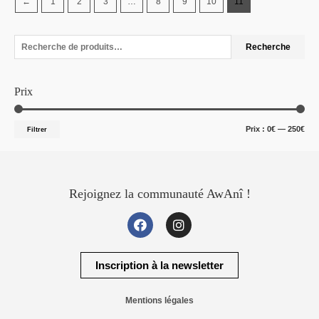
←
1
2
3
…
8
9
10
11
Recherche
Prix
Prix :
0€
—
250€
Filtrer
Rejoignez la communauté AwAnî !
Inscription à la newsletter
Mentions légales